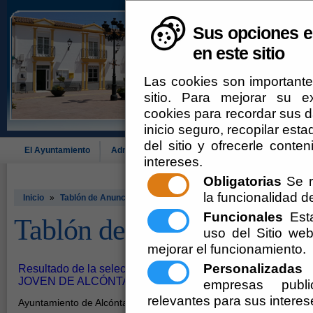
Sus opciones e
en este sitio
Las cookies son importante
sitio. Para mejorar su 
cookies para recordar sus da
inicio seguro, recopilar esta
del sitio y ofrecerle cont
El Ayuntamiento
Administración-e
Que Hacer Cuando
Alcó
intereses.
Obligatorias
Se r
la funcionalidad del
Inicio
»
Tablón de Anuncios
Funcionales
Esta
Tablón de Anuncios
uso del Sitio w
mejorar el funcionamiento.
Personalizadas
E
Resultado de la selección del primer trabajador del PR
JOVEN DE ALCÓNTAR
empresas publi
relevantes para sus interes
Ayuntamiento de Alcóntar - Secretaría -