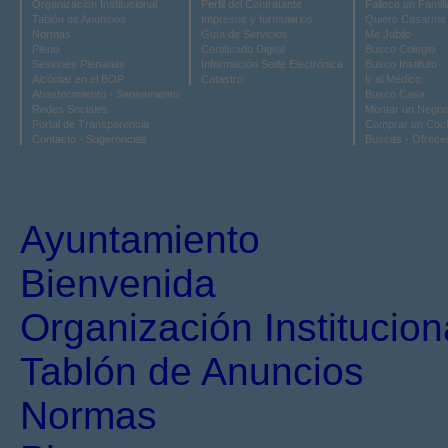
Organización Institucional
Perfil del Contratante
Fallece un Famili
Tablón de Anuncios
Impresos y formularios
Quiero Casarme
Normas
Guía de Servicios
Me Jubilo
Pleno
Certificado Digital
Busco Colegio
Sesiones Plenarias
Información Sede Electrónica
Busco Instituto
Alcóntar en el BOP
Catastro
Ir al Médico
Abastecimiento - Saneamiento
Busco Casa
Redes Sociales
Montar un Negoc
Portal de Transparencia
Comprar un Coc
Contacto - Sugerencias
Buscas - Ofrece
Ayuntamiento
Bienvenida
Organización Institucion
Tablón de Anuncios
Normas