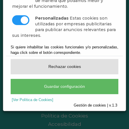
de manera que podamos medir y
mejorar el funcionamiento.
Personalizadas
Estas cookies son
utilizadas por empresas publicitarias
para publicar anuncios relevantes para
sus intereses.
Si quiere inhabilitar las cookies funcionales y/o personalizadas,
Ayuntamiento de Abrucena
haga click sobre el botón correspondiente.
CIF: P-0400200-B
Plaza de Andalucía, 1 - 04520 Abrucena
Rechazar cookies
(Almería)
Teléf.:
950.350.001
Guardar configuración
registro@abrucena.es
Aviso legal
[Ver Política de Cookies]
Gestión de cookies | v.1.3
Política de Privacidad
Política de Cookies
Accesibilidad