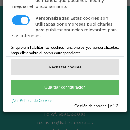
de manera que podamos medir y
mejorar el funcionamiento.
Personalizadas
Estas cookies son
utilizadas por empresas publicitarias
para publicar anuncios relevantes para
sus intereses.
Si quiere inhabilitar las cookies funcionales y/o personalizadas,
haga click sobre el botón correspondiente.
Rechazar cookies
Ayuntamiento de Abrucena
Guardar configuración
CIF: P-0400200-B
Plaza de Andalucía, 1 - 04520 Abrucena
[Ver Política de Cookies]
(Almería)
Gestión de cookies | v.1.3
Teléf.:
950.350.001
registro@abrucena.es