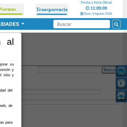
Fecha y Hora Oficial
11:09:09
Dom, 9 Agosto 2026
LIDADES
 al
o
jorar su
Buscar
sesión y
l sitio y
idad del
web, de
ias para