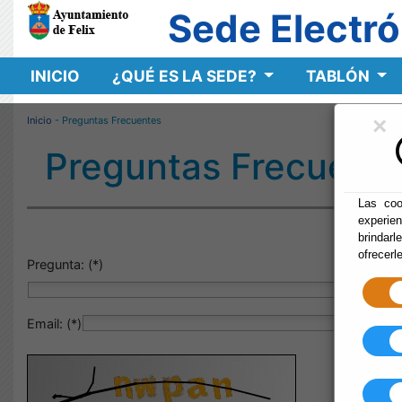
Sede Electró
INICIO
¿QUÉ ES LA SEDE?
TABLÓN
×
Inicio
- Preguntas Frecuentes
Preguntas Frecuent
Las coo
experie
brindarl
ofrecerl
Pregunta: (*)
Email: (*)