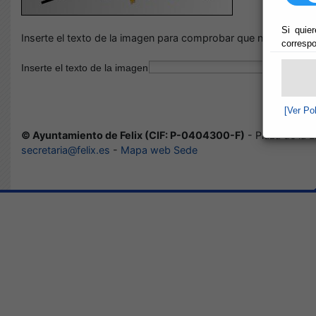
Si quier
Inserte el texto de la imagen para comprobar que no es un ro
correspo
Inserte el texto de la imagen
[Ver Po
© Ayuntamiento de Felix (CIF: P-0404300-F)
- Plaza de la L
secretaria@felix.es
-
Mapa web Sede