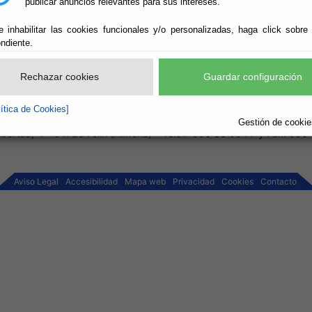
publicar anuncios relevantes para sus intereses.
e inhabilitar las cookies funcionales y/o personalizadas, haga click sobre
bot
ndiente.
Rechazar cookies
Guardar configuración
Enviar
lítica de Cookies]
Gestión de cookies
ibertad, 4 - 04728 Felix (Almería) - Teléf.: 950 55 95 77 y Fax: 950
Aviso Legal
Accesibilidad
Mapa web
Privacidad
Cookies
Contacto