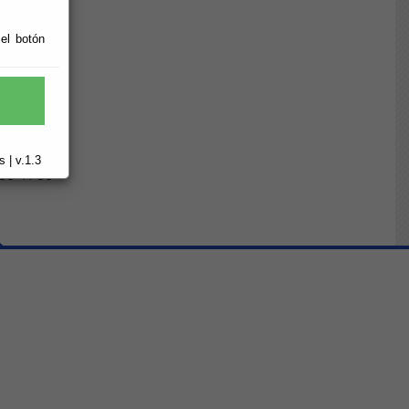
 el botón
 | v.1.3
 88 41 83