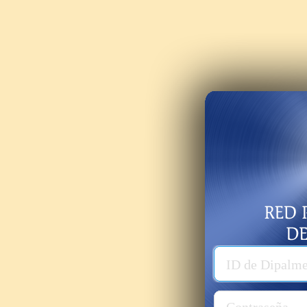
Usuario
ID de Dipalm
Password
Contraseña