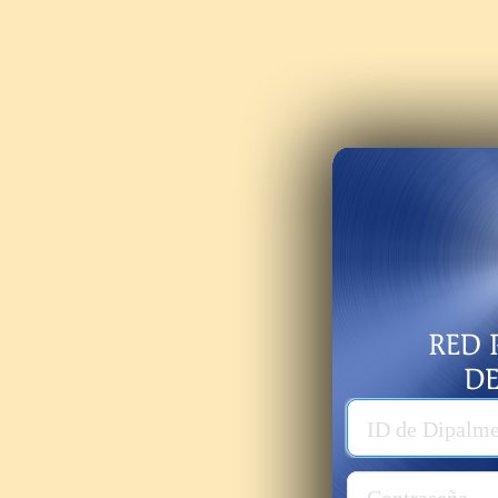
Usuario
ID de Dipalm
Password
Contraseña