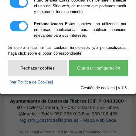
Funcionales
Estas cookies nos permiten analizar
el uso del Sitio web, de manera que podamos medir
y mejorar el funcionamiento.
Inicio
- Normas
Normas
Personalizadas
Estas cookies son utilizadas por
empresas publicitarias para publicar anuncios
relevantes para sus intereses.
Si quiere inhabilitar las cookies funcionales y/o personalizadas,
Suscripciones
haga click sobre el botón correspondiente.
Ordenanzas
Rechazar cookies
Guardar configuración
Reglamentos
[Ver Política de Cookies]
Gestión de cookies | v.1.3
Ayuntamiento de Castro de Filabres (CIF: P-0403300-
G)
- Calle/ Carretera, 4 - 04212 Castro de Filabres
(Almería) - Teléf.: 950.365.013 Fax: 950.106.435
registro@castrodefilabres.es
-
Mapa web Sede
Aviso Legal
Accesibilidad
Mapa web
Privacidad
Cookies