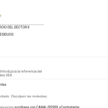
P
_______________________
CIO DEL SECTOR II
RESIDUOS
Introduzca la referencia del
ulse VER.
antes
itado. Disculpen las molestias.
s anuncios
sucribase con CANAL/PERFIL=Contratante.