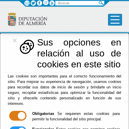
Buscar
×
Diputación
Sus opciones en
relación al uso de
Menú Diputación
cookies en este sitio
Inicio
-
Diputación
-
Las cookies son importantes para el correcto funcionamiento del
Entidades Públicas participadas por
sitio. Para mejorar su experiencia de navegación, usamos cookies
Diputación Provincial de Almería
para recordar sus datos de inicio de sesión y brindarle un inicio
seguro, recopilar estadísticas para optimizar la funcionalidad del
sitio y ofrecerle contenido personalizado en función de sus
Asociación de Festivales Audiovisuales de Andalucía
intereses.
Almudena Morales Asensio
- Representante -
Obligatorias
Se requieren estas cookies para
21/07/2023
permitir la funcionalidad del sitio principal.
Asociación para el Desarrollo de la Comarca del Levante