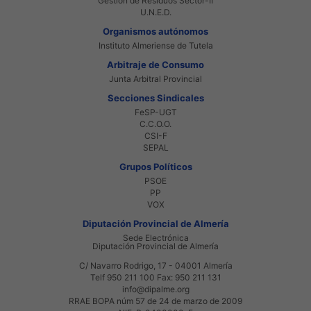
Gestión de Residuos Sector-II
U.N.E.D.
Organismos autónomos
Instituto Almeriense de Tutela
Arbitraje de Consumo
Junta Arbitral Provincial
Secciones Sindicales
FeSP-UGT
C.C.O.O.
CSI-F
SEPAL
Grupos Políticos
PSOE
PP
VOX
Diputación Provincial de Almería
Sede Electrónica
Diputación Provincial de Almería
C/ Navarro Rodrigo, 17 - 04001 Almería
Telf 950 211 100 Fax: 950 211 131
info@dipalme.org
RRAE BOPA núm 57 de 24 de marzo de 2009