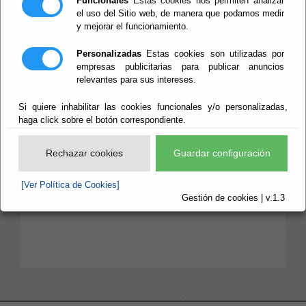
Funcionales
Estas cookies nos permiten analizar
el uso del Sitio web, de manera que podamos medir
y mejorar el funcionamiento.
CALENDARIO OFICIAL
SEDE ELECTRÓNICA 2019
Personalizadas
Estas cookies son utilizadas por
empresas publicitarias para publicar anuncios
El calendario oficial de la Sede
relevantes para sus intereses.
Electrónica del
Ayuntamiento
de Huércal-Overa
,
Si quiere inhabilitar las cookies funcionales y/o personalizadas,
http://www.huercal-overa.es
haga click sobre el botón correspondiente.
para el año 2020 es el siguiente:
Rechazar cookies
Guardar configuración
[Ver Política de Cookies]
Gestión de cookies | v.1.3