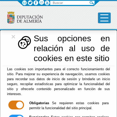
Buscar
×
Red Provincial
Sus opciones en
relación al uso de
de Almería
cookies en este sitio
Las cookies son importantes para el correcto funcionamiento del
Menú RPC
sitio. Para mejorar su experiencia de navegación, usamos cookies
para recordar sus datos de inicio de sesión y brindarle un inicio
Inicio
- Sede Electrónica. Calendario Oficial
seguro, recopilar estadísticas para optimizar la funcionalidad del
sitio y ofrecerle contenido personalizado en función de sus
Sede Electrónica.
intereses.
Obligatorias
Se requieren estas cookies para
Calendario Oficial
permitir la funcionalidad del sitio principal.