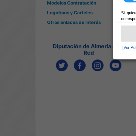
Modelos Contratación
Logotipos y Carteles
Si quier
correspo
Otros enlaces de Interés
Diputación de Almería en la
[Ver Po
Red