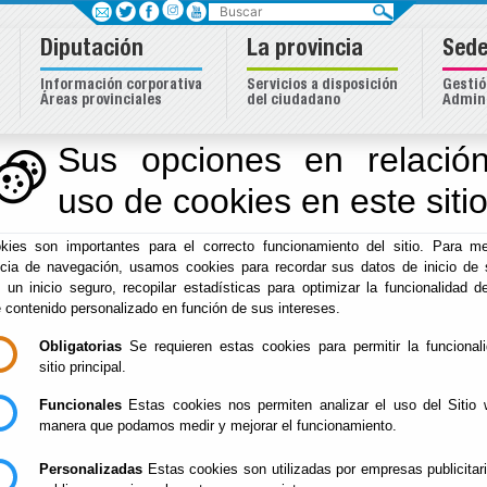
Buscar
Diputación
La provincia
Sede
Información corporativa
Servicios a disposición
Gestió
Áreas provinciales
del ciudadano
Admini
e Almería
Sus opciones en relación
uso de cookies en este siti
Inicio
- Sede Electrónica. Calendario Oficial
kies son importantes para el correcto funcionamiento del sitio. Para me
Sede Electrónica. C
ncia de navegación, usamos cookies para recordar sus datos de inicio de 
e un inicio seguro, recopilar estadísticas para optimizar la funcionalidad de
e contenido personalizado en función de sus intereses.
Obligatorias
Se requieren estas cookies para permitir la funcional
CALENDARIO OFICIAL SEDE E
sitio principal.
El calendario oficial de la Sede Ele
Funcionales
Estas cookies nos permiten analizar el uso del Sitio 
http://www.pulpi.es
es el siguiente
manera que podamos medir y mejorar el funcionamiento.
DÍAS INHÁBILES 2020:
Personalizadas
Estas cookies son utilizadas por empresas publicitar