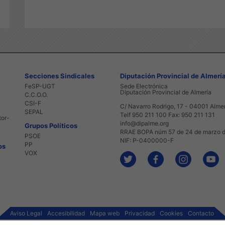
Secciones Sindicales
Diputación Provincial de Almerí
FeSP-UGT
Sede Electrónica
Diputación Provincial de Almería
C.C.O.O.
CSI-F
C/ Navarro Rodrigo, 17 - 04001 Alme
SEPAL
Telf 950 211 100 Fax: 950 211 131
tor-
info@dipalme.org
Grupos Políticos
RRAE BOPA núm 57 de 24 de marzo 
PSOE
NIF: P-0400000-F
PP
os
VOX
Aviso Legal
Accesibilidad
Mapa web
Privacidad
Cookies
Contacto