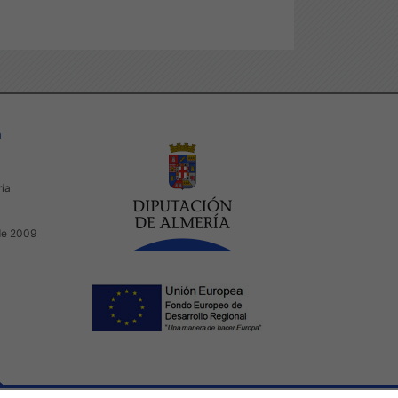
a
ría
de 2009