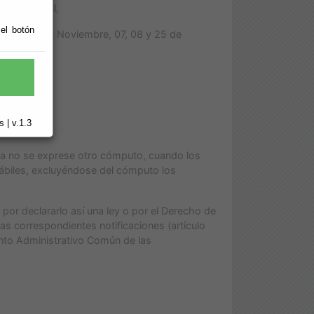
 10 de Abril,
 el botón
ubre, 02 de Noviembre, 07, 08 y 25 de
 | v.1.3
ea no se exprese otro cómputo, cuando los
hábiles, excluyéndose del cómputo los
por declararlo así una ley o por el Derecho de
las correspondientes notificaciones (artículo
ento Administrativo Común de las