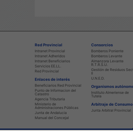
Red Provincial
Consorcios
Intranet Provincial
Bomberos Poniente
Intranet Adheridos
Bomberos Levante
Intranet Beneficiarios
Almanzora Levante
R.T.R.S.U.
Servicios EE.LL.
Gestión de Residuos Sec
Red Provincial
II
U.N.E.D.
Enlaces de interés
Beneficiarios Red Provincial
Organismos autónom
Punto de Informacion del
Instituto Almeriense de
Catastro
Tutela
Agencia Tributaria
Ministerio de
Arbitraje de Consumo
Administraciones Públicas
Junta Arbitral Provincial
Junta de Andalucia
Manual del Concejal