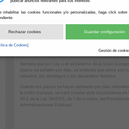
publicar anuncios relevantes para sus intereses.
1 de Enero, 6 de Enero, 28 de Febrero, 19 de Marzo, 09 y
e inhabilitar las cookies funcionales y/o personalizadas, haga click sobre
01 de Mayo, 15 de Agosto, 30 de Septiembre, 12 de Oct
ndiente.
Diciembre.
Rechazar cookies
Guardar configuración
lítica de Cookies]
Gestión de cookies
CÓMPUTO DE PLAZOS:
Siempre que por Ley o en el Derecho de la Unión Europ
plazos se señalen por días, se entiende que estos son 
sábados, los domingos y los declarados festivos.
Cuando los plazos se hayan señalado por días naturales 
la Unión Europea, se hará constar esta circunstancia en 
30.2 de la Ley 39/2015, de 1 de octubre, del Procedimi
Administraciones Públicas).