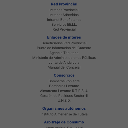
Red Provincial
Intranet Provincial
Intranet Adheridos
Intranet Beneficiarios
Servicios EE.LL.
Red Provincial
Enlaces de interés
Beneficiarios Red Provincial
Punto de Informacion del Catastro
Agencia Tributaria
Ministerio de Administraciones Públicas
Junta de Andalucia
Manual del Concejal
Consorcios
Bomberos Poniente
Bomberos Levante
Almanzora Levante R.T.R.S.U.
Gestión de Residuos Sector-II
U.N.E.D.
Organismos autónomos
Instituto Almeriense de Tutela
Arbitraje de Consumo
Junta Arbitral Provincial