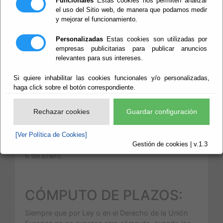
Funcionales
Estas cookies nos permiten analizar
el uso del Sitio web, de manera que podamos medir
y mejorar el funcionamiento.
CALENDARIO OFICIAL
SEDE ELECTRÓNICA
Personalizadas
Estas cookies son utilizadas por
empresas publicitarias para publicar anuncios
El calendario oficial de la Sede
relevantes para sus intereses.
Electrónica del
Ayuntamiento
de Santa Fe de
Si quiere inhabilitar las cookies funcionales y/o personalizadas,
haga click sobre el botón correspondiente.
Mondújar
,
http://www.santafedemondujar.es
es el
siguiente:
Rechazar cookies
Guardar configuración
DÍAS INHÁBILES 2020:
[Ver Política de Cookies]
1 de Enero.
Gestión de cookies | v.1.3
6 de Enero.
CÓMPUTO DE PLAZOS:
Siempre que por Ley o en el Derecho de la Unión