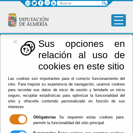
Buscar
×
Red Provincial
Sus opciones en
relación al uso de
de Almería
cookies en este sitio
Las cookies son importantes para el correcto funcionamiento del
Menú RPC
sitio. Para mejorar su experiencia de navegación, usamos cookies
para recordar sus datos de inicio de sesión y brindarle un inicio
Inicio
- Sede Electrónica. Calendario Oficial
seguro, recopilar estadísticas para optimizar la funcionalidad del
sitio y ofrecerle contenido personalizado en función de sus
Sede Electrónica.
intereses.
Obligatorias
Se requieren estas cookies para
Calendario Oficial
permitir la funcionalidad del sitio principal.