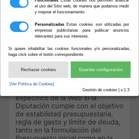
Funcionales
Estas cookies nos permiten analizar
el uso del Sitio web, de manera que podamos medir
ESTABILIDAD,
y mejorar el funcionamiento.
REGLA DE GASTO
Personalizadas
Estas cookies son utilizadas por
empresas publicitarias para publicar anuncios
relevantes para sus intereses.
Y LÍMITE DE
Si quiere inhabilitar las cookies funcionales y/o personalizadas,
DEUDA 2023
haga click sobre el botón correspondiente.
Rechazar cookies
Guardar configuración
Escuchar
[Ver Política de Cookies]
Publicación en un apartado
Gestión de cookies | v.1.3
específico de la Web si la
Diputación cumple con el objetivo
de estabilidad presupuestaria,
regla de gasto y límite de deuda,
tanto en la formulación del
Presupuesto inicial como en la