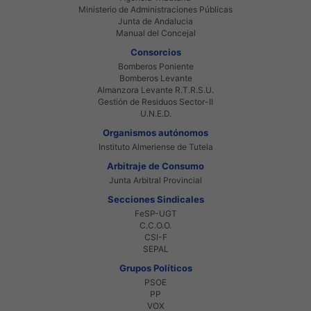
Ministerio de Administraciones Públicas
Junta de Andalucia
Manual del Concejal
Consorcios
Bomberos Poniente
Bomberos Levante
Almanzora Levante R.T.R.S.U.
Gestión de Residuos Sector-II
U.N.E.D.
Organismos autónomos
Instituto Almeriense de Tutela
Arbitraje de Consumo
Junta Arbitral Provincial
Secciones Sindicales
FeSP-UGT
C.C.O.O.
CSI-F
SEPAL
Grupos Políticos
PSOE
PP
VOX