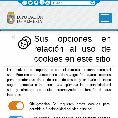
Buscar
×
Diputación
Sus opciones en
relación al uso de
Menú Diputación
cookies en este sitio
Inicio
-
Diputación
- PUBLICACIÓN CUMPLIMIENTO
Las cookies son importantes para el correcto funcionamiento del
OBJETIVO DE ESTABILIDAD, REGLA DE GASTO Y LÍMITE
sitio. Para mejorar su experiencia de navegación, usamos cookies
DE DEUDA 2023
para recordar sus datos de inicio de sesión y brindarle un inicio
seguro, recopilar estadísticas para optimizar la funcionalidad del
PUBLICACIÓN
sitio y ofrecerle contenido personalizado en función de sus
intereses.
CUMPLIMIENTO
Obligatorias
Se requieren estas cookies para
permitir la funcionalidad del sitio principal.
OBJETIVO DE