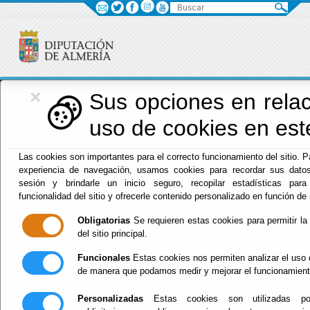
Buscar
×
Diputación
Sus opciones en relac
uso de cookies en este
Menú Diputación
Las cookies son importantes para el correcto funcionamiento del sitio. P
experiencia de navegación, usamos cookies para recordar sus datos
Inicio
-
Diputación
- Resoluciones Contestación a
sesión y brindarle un inicio seguro, recopilar estadísticas para
Solicitudes de Información Pública
funcionalidad del sitio y ofrecerle contenido personalizado en función de
Resoluciones
Obligatorias
Se requieren estas cookies para permitir la 
del sitio principal.
Contestación a
Funcionales
Estas cookies nos permiten analizar el uso d
de manera que podamos medir y mejorar el funcionamient
Solicitudes de
Personalizadas
Estas cookies son utilizadas po