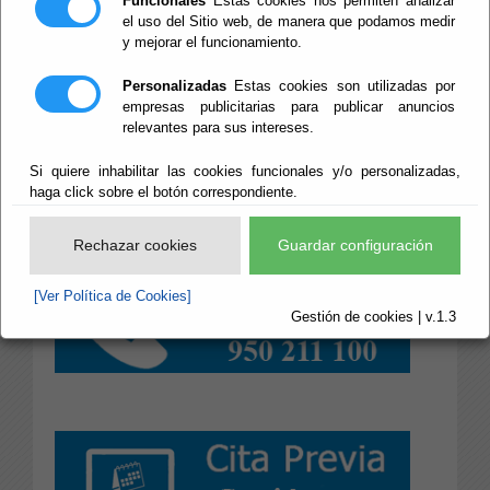
Funcionales
Estas cookies nos permiten analizar
al Registro,
de
Acreditación de Certificados de la
el uso del Sitio web, de manera que podamos medir
FNMT
y de
Registro de usuarios Cl@ve
, en la
y mejorar el funcionamiento.
Diputación necesita de
cita previa
.
Puede solicitar
su cita, por alguno de estos medios:
Personalizadas
Estas cookies son utilizadas por
empresas publicitarias para publicar anuncios
relevantes para sus intereses.
Si quiere inhabilitar las cookies funcionales y/o personalizadas,
haga click sobre el botón correspondiente.
Rechazar cookies
Guardar configuración
[Ver Política de Cookies]
Gestión de cookies | v.1.3