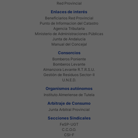
Red Provincial
Enlaces de interés
Beneficiarios Red Provincial
Punto de Informacion del Catastro
Agencia Tributaria
Ministerio de Administraciones Públicas
Junta de Andalucia
Manual del Concejal
Consorcios
Bomberos Poniente
Bomberos Levante
Almanzora Levante R.T.R.S.U.
Gestión de Residuos Sector-II
U.N.E.D.
Organismos autónomos
Instituto Almeriense de Tutela
Arbitraje de Consumo
Junta Arbitral Provincial
Secciones Sindicales
FeSP-UGT
C.C.O.O.
CSI-F