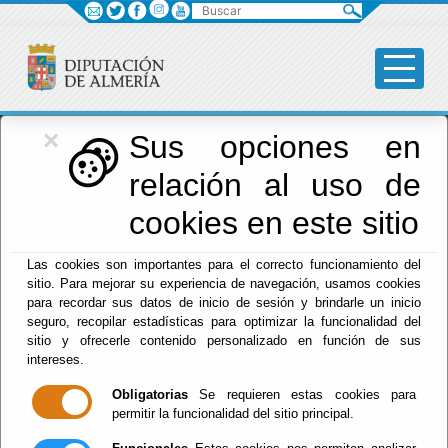
Buscar
×
Diputación
Sus opciones en
relación al uso de
Menú Diputación
cookies en este sitio
Inicio
-
Diputación
- CITAS PREVIAS
Las cookies son importantes para el correcto funcionamiento del
sitio. Para mejorar su experiencia de navegación, usamos cookies
CITAS PREVIAS
para recordar sus datos de inicio de sesión y brindarle un inicio
seguro, recopilar estadísticas para optimizar la funcionalidad del
sitio y ofrecerle contenido personalizado en función de sus
intereses.
Escuchar
Obligatorias
Se requieren estas cookies para
permitir la funcionalidad del sitio principal.
La Atención Presencial en las
Oficinas de Atención