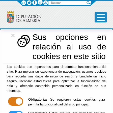
Buscar
×
Diputación
Sus opciones en
relación al uso de
Menú Diputación
cookies en este sitio
Inicio
-
Diputación
- DECLARACIÓN DE INTERESES 2022.
Las cookies son importantes para el correcto funcionamiento del
MARÍA TERESA PIQUERAS VALARINO. ANUAL
sitio. Para mejorar su experiencia de navegación, usamos cookies
para recordar sus datos de inicio de sesión y brindarle un inicio
DECLARACIÓN
seguro, recopilar estadísticas para optimizar la funcionalidad del
sitio y ofrecerle contenido personalizado en función de sus
DE INTERESES
intereses.
Obligatorias
Se requieren estas cookies para
2022. MARÍA
permitir la funcionalidad del sitio principal.