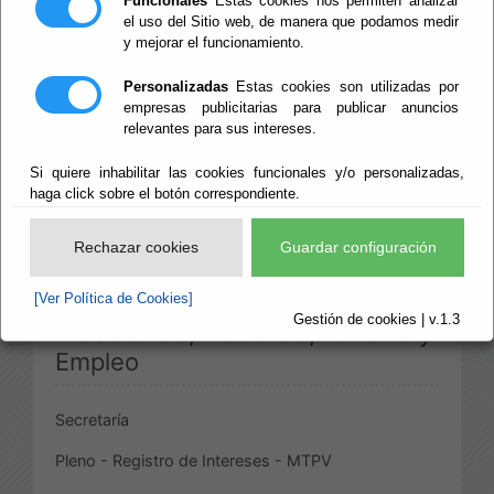
Funcionales
Estas cookies nos permiten analizar
TERESA
el uso del Sitio web, de manera que podamos medir
y mejorar el funcionamiento.
PIQUERAS
Personalizadas
Estas cookies son utilizadas por
empresas publicitarias para publicar anuncios
VALARINO.
relevantes para sus intereses.
ANUAL
Si quiere inhabilitar las cookies funcionales y/o personalizadas,
haga click sobre el botón correspondiente.
Publicado:
22/09/2022
Rechazar cookies
Guardar configuración
Diputación Provincial de Almería
[Ver Política de Cookies]
Gestión de cookies | v.1.3
Presidencia, Hacienda, Turismo y
Empleo
Secretaría
Pleno - Registro de Intereses - MTPV