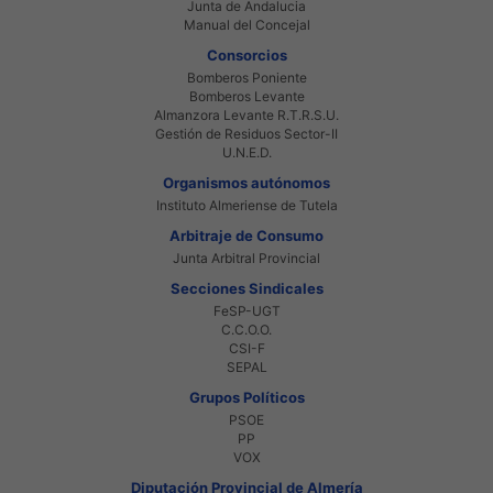
Junta de Andalucia
Manual del Concejal
Consorcios
Bomberos Poniente
Bomberos Levante
Almanzora Levante R.T.R.S.U.
Gestión de Residuos Sector-II
U.N.E.D.
Organismos autónomos
Instituto Almeriense de Tutela
Arbitraje de Consumo
Junta Arbitral Provincial
Secciones Sindicales
FeSP-UGT
C.C.O.O.
CSI-F
SEPAL
Grupos Políticos
PSOE
PP
VOX
Diputación Provincial de Almería