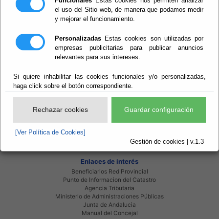
Funcionales
Estas cookies nos permiten analizar
SÁNCHEZ LÓPEZ. TOMA DE POSESIÓN
el uso del Sitio web, de manera que podamos medir
Diputación Provincial de Almería - Presidencia, Hacienda,
y mejorar el funcionamiento.
Turismo y Empleo - Secretaría
Pleno - Registro de Intereses - CSL
Personalizadas
Estas cookies son utilizadas por
empresas publicitarias para publicar anuncios
relevantes para sus intereses.
Si quiere inhabilitar las cookies funcionales y/o personalizadas,
haga click sobre el botón correspondiente.
Red Provincial
Rechazar cookies
Guardar configuración
Intranet Provincial
Intranet Adheridos
Intranet Beneficiarios
[Ver Política de Cookies]
Servicios EE.LL.
Gestión de cookies | v.1.3
Red Provincial
Enlaces de interés
Beneficiarios Red Provincial
Punto de Informacion del Catastro
Agencia Tributaria
Ministerio de Administraciones Públicas
Junta de Andalucia
Manual del Concejal