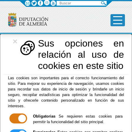
Buscar
×
Diputación
Sus opciones en
relación al uso de
Menú Diputación
cookies en este sitio
Inicio
-
Diputación
- Tablón de Anuncios - Pleno -
Las cookies son importantes para el correcto funcionamiento del
Registro de Intereses - CSL
sitio. Para mejorar su experiencia de navegación, usamos cookies
para recordar sus datos de inicio de sesión y brindarle un inicio
DECLARACIÓN DE INTERESES 2024. CARLOS
seguro, recopilar estadísticas para optimizar la funcionalidad del
SÁNCHEZ LÓPEZ. ANUAL
sitio y ofrecerle contenido personalizado en función de sus
Diputación Provincial de Almería - Presidencia, Hacienda,
intereses.
Turismo y Empleo - Secretaría
Obligatorias
Se requieren estas cookies para
Pleno - Registro de Intereses - CSL
permitir la funcionalidad del sitio principal.
DECLARACIÓN DE INTERESES 2023. CARLOS