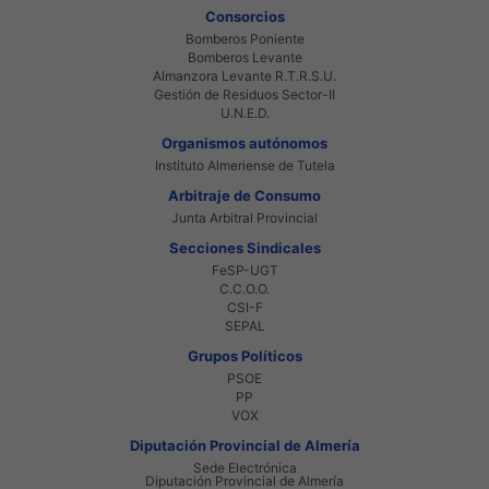
Consorcios
Bomberos Poniente
Bomberos Levante
Almanzora Levante R.T.R.S.U.
Gestión de Residuos Sector-II
U.N.E.D.
Organismos autónomos
Instituto Almeriense de Tutela
Arbitraje de Consumo
Junta Arbitral Provincial
Secciones Sindicales
FeSP-UGT
C.C.O.O.
CSI-F
SEPAL
Grupos Políticos
PSOE
PP
VOX
Diputación Provincial de Almería
Sede Electrónica
Diputación Provincial de Almería