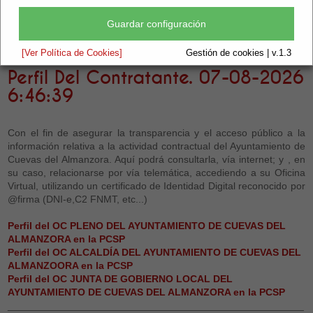
Perfil del Contratante
Guardar configuración
Escuchar
[Ver Política de Cookies]
Gestión de cookies | v.1.3
Perfil Del Contratante.
07-08-2026
6:46:40
Con el fin de asegurar la transparencia y el acceso público a la
información relativa a la actividad contractual del Ayuntamiento de
Cuevas del Almanzora. Aquí podrá consultarla, vía internet; y , en
su caso, relacionarse por vía telemática, accediendo a su Oficina
Virtual, utilizando un certificado de Identidad Digital reconocido por
@firma (DNI-e,C2 FNMT, etc...)
Perfil del OC PLENO DEL AYUNTAMIENTO DE CUEVAS DEL
ALMANZORA en la PCSP
Perfil del OC ALCALDÍA DEL AYUNTAMIENTO DE CUEVAS DEL
ALMANZOORA en la PCSP
Perfil del OC JUNTA DE GOBIERNO LOCAL DEL
AYUNTAMIENTO DE CUEVAS DEL ALMANZORA en la PCSP
_____________________________________________________