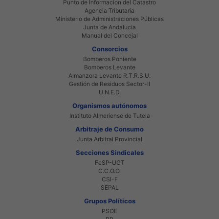
Punto de Informacion del Catastro
Agencia Tributaria
Ministerio de Administraciones Públicas
Junta de Andalucia
Manual del Concejal
Consorcios
Bomberos Poniente
Bomberos Levante
Almanzora Levante R.T.R.S.U.
Gestión de Residuos Sector-II
U.N.E.D.
Organismos autónomos
Instituto Almeriense de Tutela
Arbitraje de Consumo
Junta Arbitral Provincial
Secciones Sindicales
FeSP-UGT
C.C.O.O.
CSI-F
SEPAL
Grupos Políticos
PSOE