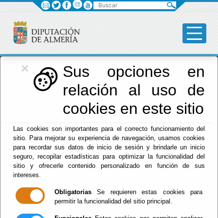
Buscar
×
Diputación
Sus opciones en
relación al uso de
Menú Diputación
cookies en este sitio
Inicio
-
Diputación
- Indicadores de transparencia -
Las cookies son importantes para el correcto funcionamiento del
Diputaciones TI - A4.- Información sobre normas e
sitio. Para mejorar su experiencia de navegación, usamos cookies
instituciones provinciales
para recordar sus datos de inicio de sesión y brindarle un inicio
INDICADORES DE TRANSPARENCIA
seguro, recopilar estadísticas para optimizar la funcionalidad del
Diputaciones TI
sitio y ofrecerle contenido personalizado en función de sus
intereses.
21. Ordenes del día de los Plenos Provinciales con
antelación a la celebración de las sesiones.
Obligatorias
Se requieren estas cookies para
(SECRETARIA GENERAL)
permitir la funcionalidad del sitio principal.
Reutilización sin solicitud previa ni sujeción a condiciones