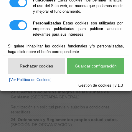
Funcionales
Estas cookies nos permiten analizar
específicas.
el uso del Sitio web, de manera que podamos medir
21.1 Se retransmiten los Plenos o se facilita la
y mejorar el funcionamiento.
grabación de los mismos.
(SECRETARIA GENERAL)
Personalizadas
Estas cookies son utilizadas por
Reutilización sin solicitud previa ni sujeción a condiciones
empresas publicitarias para publicar anuncios
específicas.
relevantes para sus intereses.
22. Actas o Acuerdos íntegros de los Plenos
Provinciales
(SECRETARIA GENERAL)
Si quiere inhabilitar las cookies funcionales y/o personalizadas,
Reutilización sin solicitud previa ni sujeción a condiciones
haga click sobre el botón correspondiente.
específicas.
23. Convocatorias de las Juntas de Gobierno
Rechazar cookies
Guardar configuración
(SECRETARIA GENERAL)
Reutilización sin solicitud previa ni sujeción a condiciones
[Ver Política de Cookies]
específicas.
Gestión de cookies | v.1.3
23.1. Actas o Acuerdos íntegros de las Juntas de
Gobierno
(SECRETARIA GENERAL)
Reutilización sin solicitud previa ni sujeción a condiciones
específicas.
24. Ordenanzas y Reglamentos propios actualizados.
(SECCIÓN DE ORGANIZACIÓN)