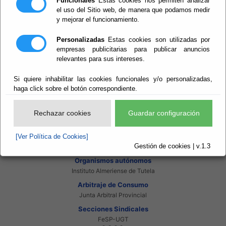
Funcionales
Estas cookies nos permiten analizar
Intranet Beneficiarios
el uso del Sitio web, de manera que podamos medir
Servicios EE.LL.
y mejorar el funcionamiento.
Red Provincial
Enlaces de interés
Personalizadas
Estas cookies son utilizadas por
Beneficiarios Red Provincial
empresas publicitarias para publicar anuncios
Punto de Informacion del Catastro
relevantes para sus intereses.
Agencia Tributaria
Ministerio de Administraciones Públicas
Si quiere inhabilitar las cookies funcionales y/o personalizadas,
Junta de Andalucia
Manual del Concejal
haga click sobre el botón correspondiente.
Consorcios
Bomberos Poniente
Rechazar cookies
Guardar configuración
Bomberos Levante
Almanzora Levante R.T.R.S.U.
[Ver Política de Cookies]
Gestión de Residuos Sector-II
Gestión de cookies | v.1.3
U.N.E.D.
Organismos autónomos
Instituto Almeriense de Tutela
Arbitraje de Consumo
Junta Arbitral Provincial
Secciones Sindicales
FeSP-UGT