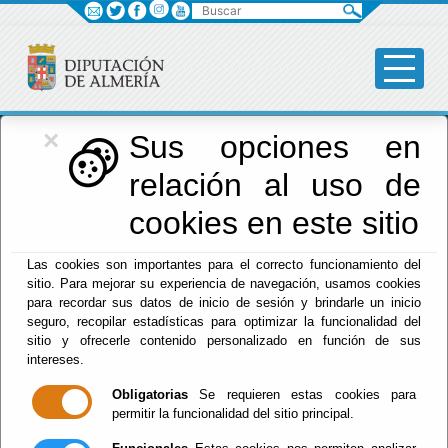
Buscar
×
Diputación
Sus opciones en
relación al uso de
Menú Diputación
cookies en este sitio
Inicio
-
Diputación
-
Las cookies son importantes para el correcto funcionamiento del
El documento con referencia
abastecimiento-saneamiento
sitio. Para mejorar su experiencia de navegación, usamos cookies
no existe.
para recordar sus datos de inicio de sesión y brindarle un inicio
seguro, recopilar estadísticas para optimizar la funcionalidad del
sitio y ofrecerle contenido personalizado en función de sus
intereses.
Obligatorias
Se requieren estas cookies para
Red Provincial
permitir la funcionalidad del sitio principal.
Intranet Provincial
Intranet Adheridos