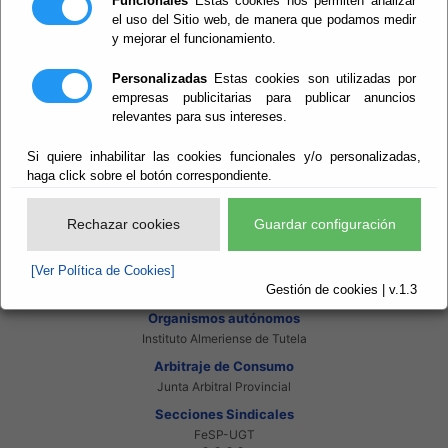
Funcionales
Estas cookies nos permiten analizar
Intranet Beneficiarios
el uso del Sitio web, de manera que podamos medir
Servicios EE.LL.
y mejorar el funcionamiento.
Red Provincial
Enlaces de interés
Personalizadas
Estas cookies son utilizadas por
Beneficiarios Red Provincial
empresas publicitarias para publicar anuncios
Punto de Informacion del Catastro
relevantes para sus intereses.
Agencia Tributaria
Ministerio de Administraciones Públicas
Si quiere inhabilitar las cookies funcionales y/o personalizadas,
Junta de Andalucia
Manual del Concejal
haga click sobre el botón correspondiente.
Consorcios
Bomberos Poniente
Rechazar cookies
Guardar configuración
Bomberos Levante
Almanzora Levante R.T.R.S.U.
[Ver Política de Cookies]
Gestión de Residuos Sector-II
Gestión de cookies | v.1.3
U.N.E.D.
Organismos autónomos
Instituto Almeriense de Tutela
Arbitraje de Consumo
Junta Arbitral Provincial
Secciones Sindicales
FeSP-UGT