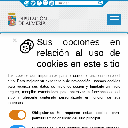
Buscar
×
Diputación
Sus opciones en
relación al uso de
Menú Diputación
cookies en este sitio
Inicio
-
Diputación
-
Las cookies son importantes para el correcto funcionamiento del
El documento con referencia
que-hacer-cuando-busco-
sitio. Para mejorar su experiencia de navegación, usamos cookies
colegio
no existe.
para recordar sus datos de inicio de sesión y brindarle un inicio
seguro, recopilar estadísticas para optimizar la funcionalidad del
sitio y ofrecerle contenido personalizado en función de sus
intereses.
Obligatorias
Se requieren estas cookies para
Red Provincial
permitir la funcionalidad del sitio principal.
Intranet Provincial
Intranet Adheridos