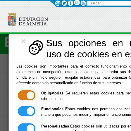
Buscar
×
Economía
Sus opciones en r
uso de cookies en es
Menú Hacienda
Las cookies son importantes para el correcto funcionamiento d
experiencia de navegación, usamos cookies para recordar sus da
Inicio
-
Hacienda
- Agencia de Vicar
brindarle un inicio seguro, recopilar estadísticas para optimizar l
ofrecerle contenido personalizado en función de sus intereses.
Agencia de Vicar
Obligatorias
Se requieren estas cookies para permi
sitio principal.
Funcionales
Estas cookies nos permiten analizar 
»
»
»
Agencia del SAT en Vícar
manera que podamos medir y mejorar el funcionamie
Personalizadas
Estas cookies son utilizadas por em