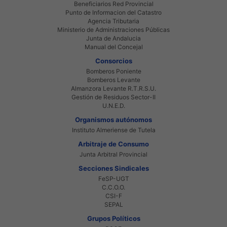
Beneficiarios Red Provincial
Punto de Informacion del Catastro
Agencia Tributaria
Ministerio de Administraciones Públicas
Junta de Andalucia
Manual del Concejal
Consorcios
Bomberos Poniente
Bomberos Levante
Almanzora Levante R.T.R.S.U.
Gestión de Residuos Sector-II
U.N.E.D.
Organismos autónomos
Instituto Almeriense de Tutela
Arbitraje de Consumo
Junta Arbitral Provincial
Secciones Sindicales
FeSP-UGT
C.C.O.O.
CSI-F
SEPAL
Grupos Políticos