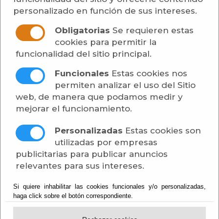
personalizado en función de sus intereses.
Aire Acondicionado y
Calefacción
Obligatorias
Se requieren estas
cookies para permitir la
Asesores y Gestores
funcionalidad del sitio principal.
Funcionales
Estas cookies nos
Construcción
permiten analizar el uso del Sitio
web, de manera que podamos medir y
Derribos y Excavaciones
mejorar el funcionamiento.
Financieros
Personalizadas
Estas cookies son
utilizadas por empresas
Funerarios
publicitarias para publicar anuncios
relevantes para sus intereses.
Inmobiliarios
Si quiere inhabilitar las cookies funcionales y/o personalizadas,
Jurídicos
haga click sobre el botón correspondiente.
Loterias y Apuestas