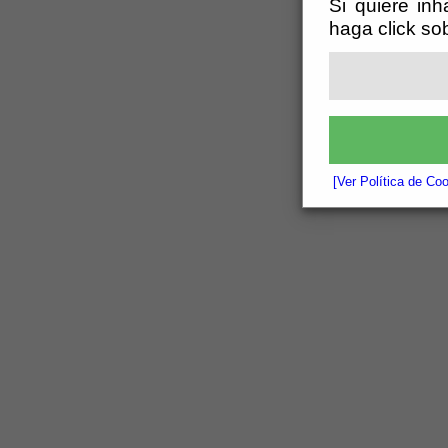
Si quiere inh
haga click so
[Ver Política de Co