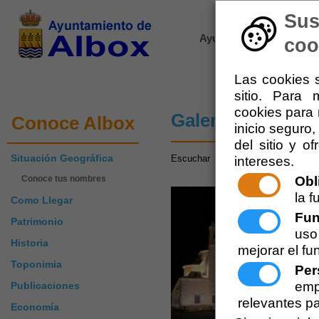
Sus
Ayuntamiento de Albox
coo
Las cookies s
sitio. Para
cookies para 
Galería de Imág
Conoce Albox
inicio seguro,
del sitio y o
Situación Geográfica
Escuchar
intereses.
Obl
Conoce tus nombres
la f
Como Llegar
Fun
Patrimonio
uso
Historia
mejorar el fu
Toponimia
Per
emp
Publicaciones
relevantes pa
Economía