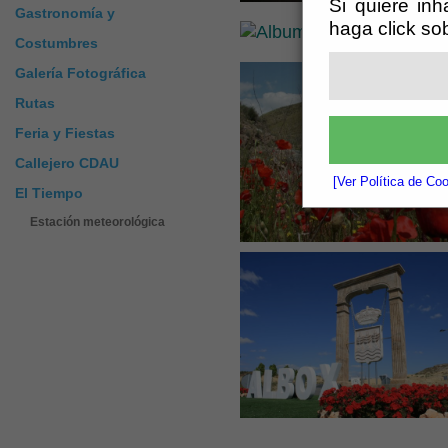
Si quiere inh
Gastronomía y
haga click so
Costumbres
Galería Fotográfica
Rutas
Feria y Fiestas
Callejero CDAU
[Ver Política de Co
El Tiempo
Estación meteorológica