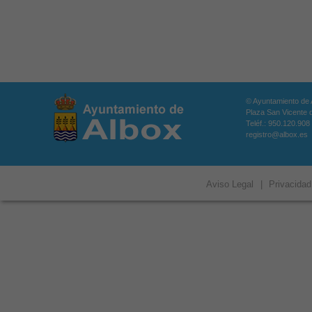
© Ayuntamiento de 
Plaza San Vicente d
Teléf.: 950.120.908
registro@albox.es
Aviso Legal
|
Privacidad