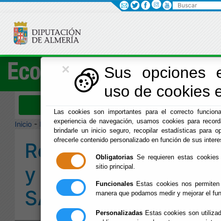
Buscar
×
Economía
Sus opciones e
uso de cookies e
Menú Hacienda
Las cookies son importantes para el correcto funciona
experiencia de navegación, usamos cookies para recorda
Inicio
-
Hacienda
- Red de Agencias y Oficinas del SAT
brindarle un inicio seguro, recopilar estadísticas para op
ofrecerle contenido personalizado en función de sus intere
Red de Agencias
Obligatorias
Se requieren estas cookies p
y Oficinas del
sitio principal.
Funcionales
Estas cookies nos permiten a
SAT
manera que podamos medir y mejorar el fu
Personalizadas
Estas cookies son utilizad