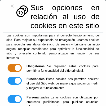
Buscar
×
Sus opciones en
relación al uso de
cookies en este sitio
fiestas
Servicios Sociales
Las cookies son importantes para el correcto funcionamiento del
sitio. Para mejorar su experiencia de navegación, usamos cookies
para recordar sus datos de inicio de sesión y brindarle un inicio
seguro, recopilar estadísticas para optimizar la funcionalidad del
sitio y ofrecerle contenido personalizado en función de sus
Inicio
intereses.
Presentación
Obligatorias
Se requieren estas cookies para
Servicio Provincial de Servicios Sociales
permitir la funcionalidad del sitio principal.
Comunitarios
Funcionales
Estas cookies nos permiten analizar
Actualidad
el uso del Sitio web, de manera que podamos medir
y mejorar el funcionamiento.
Servicios Sociales Comunitarios
Centros de Servicios Sociales Comunitarios
Personalizadas
Estas cookies son utilizadas por
empresas publicitarias para publicar anuncios
Derechos y deberes personas usuarias