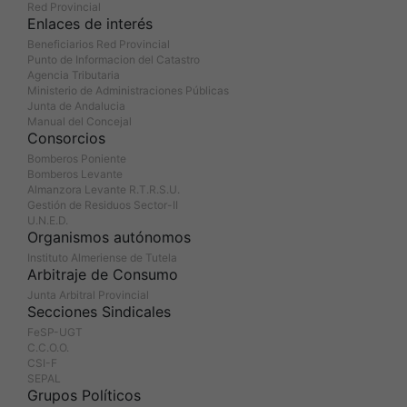
Red Provincial
Enlaces de interés
Beneficiarios Red Provincial
Punto de Informacion del Catastro
Agencia Tributaria
Ministerio de Administraciones Públicas
Junta de Andalucia
Manual del Concejal
Consorcios
Bomberos Poniente
Bomberos Levante
Almanzora Levante R.T.R.S.U.
Gestión de Residuos Sector-II
U.N.E.D.
Organismos autónomos
Instituto Almeriense de Tutela
Arbitraje de Consumo
Junta Arbitral Provincial
Secciones Sindicales
FeSP-UGT
C.C.O.O.
CSI-F
SEPAL
Grupos Políticos