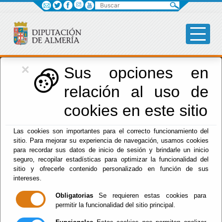
Buscar
×
Desarrollo Económico
Sus opciones en
relación al uso de
Menú Desarrollo Económico
cookies en este sitio
Inicio
-
Desarrollo Económico
- Newsletter
Las cookies son importantes para el correcto funcionamiento del
Escuchar
sitio. Para mejorar su experiencia de navegación, usamos cookies
para recordar sus datos de inicio de sesión y brindarle un inicio
Newsletter
seguro, recopilar estadísticas para optimizar la funcionalidad del
sitio y ofrecerle contenido personalizado en función de sus
intereses.
Obligatorias
Se requieren estas cookies para
permitir la funcionalidad del sitio principal.