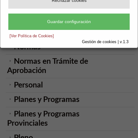
Rechazar cookies
Empleo Público
Formación
Guardar configuración
Memorias
[Ver Política de Cookies]
Gestión de cookies | v.1.3
Normas
Normas en Trámite de
Aprobación
Personal
Planes y Programas
Planes y Programas
Provinciales
Pleno