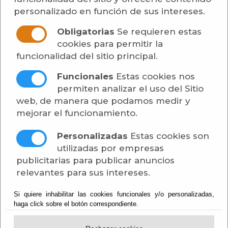
Anuncios Privados de Interés
personalizado en función de sus intereses.
Concesión de Obras Públicas
Obligatorias
Se requieren estas
cookies para permitir la
Contratación de Obras
funcionalidad del sitio principal.
Contratación de Servicios
Funcionales
Estas cookies nos
permiten analizar el uso del Sitio
Contratación de Suministros
web, de manera que podamos medir y
mejorar el funcionamiento.
Contratos Administrativos
Personalizadas
Estas cookies son
Especiales
utilizadas por empresas
publicitarias para publicar anuncios
Convenios y Acuerdos
relevantes para sus intereses.
Economía y Hacienda
Si quiere inhabilitar las cookies funcionales y/o personalizadas,
haga click sobre el botón correspondiente.
Elecciones