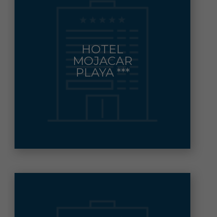
PASEO/ MEDITERRANEO, 1
HOTEL
MOJACAR
MOJACAR
Municipio:
PLAYA ***
950 472 602 FAX: 950 478 940
Contacto: