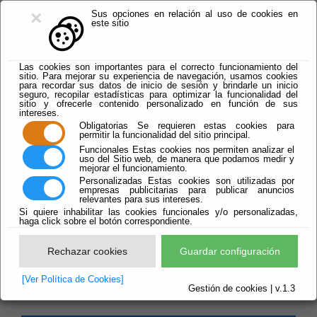
×
Sus opciones en relación al uso de cookies en
este sitio
Las cookies son importantes para el correcto funcionamiento del
sitio. Para mejorar su experiencia de navegación, usamos cookies
para recordar sus datos de inicio de sesión y brindarle un inicio
seguro, recopilar estadísticas para optimizar la funcionalidad del
sitio y ofrecerle contenido personalizado en función de sus
intereses.
Obligatorias
Se requieren estas cookies para
Hoteles
permitir la funcionalidad del sitio principal.
Funcionales
Estas cookies nos permiten analizar el
uso del Sitio web, de manera que podamos medir y
mejorar el funcionamiento.
Personalizadas
Estas cookies son utilizadas por
empresas publicitarias para publicar anuncios
relevantes para sus intereses.
Si quiere inhabilitar las cookies funcionales y/o personalizadas,
haga click sobre el botón correspondiente.
Rechazar cookies
Guardar configuración
Almería ofrece multitud de opciones para
alojarse. Multitud de alojamientos están
[Ver Política de Cookies]
Gestión de cookies | v.1.3
espérandote con los brazos abiertos