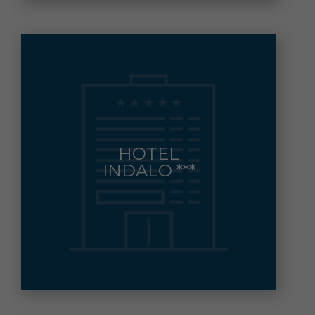
PASEO DEL MEDITERRANEO, 1
HOTEL
MOJACAR
Municipio:
INDALO ***
950 478 001 FAX: 950 478 176
Contacto: