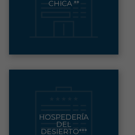
CHICA **
950 388 181 FAX: 950 388 173
Contacto:
CTRA NAL. 340, KM478
HOSPEDERÍA
DEL
TABERNAS
Municipio:
DESIERTO***
950 36 93 04 FAX: 950 36 93 07
Contacto: