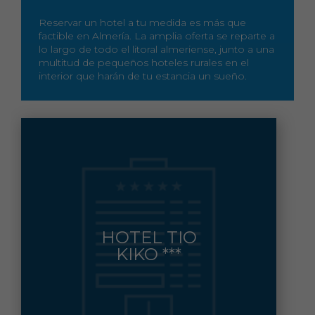
Reservar un hotel a tu medida es más que
factible en Almería. La amplia oferta se reparte a
lo largo de todo el litoral almeriense, junto a una
multitud de pequeños hoteles rurales en el
interior que harán de tu estancia un sueño.
CALLE/ EMBARQUE, S/N
HOTEL TIO
NIJAR
Municipio:
KIKO ***
950.138.080
Contacto: